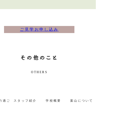
ご見学お申し込み
その他のこと
OTHERS
の過ご
スタッフ紹介
学校概要
葉山について
方