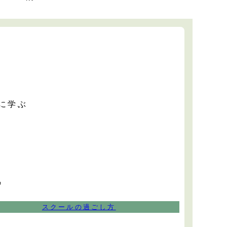
に学ぶ
中
スクールの過ごし方