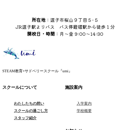
所在地
：逗子市桜山９丁目５−５
JR逗子駅よりバス バス停鐙摺駅から徒歩１分
開校日・時間
：月〜金 9:00〜14:30
STEAM教育×サドベリースクール『umi』
スクールについて
施設案内
わたしたちの想い
入学案内
スクールの過ごし方
学校概要
スタッフ紹介