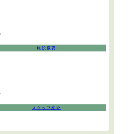
中
施設概要
中
スタッフ紹介