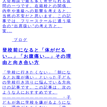
入会相談で最も多く寄せられる質
問の一つです。在籍校との関係、
内申や進級への影響を考えると、
当然の不安だと思います。この記
事では、フリースクールに通う場
合の“出席扱い”の考え方と、
実...
ブログ
登校前になると「体がだる
い…」「お腹痛い…」その理
由と向き合い方
「学校に行きたくない」「朝にな
るとお腹が痛い」といった子ども
の学校行き渋りに悩んでいる方向
けの記事です。この記事は、次の
ような人におすすめです。
———————————— ・子
どもが急に学校を嫌がるようにな