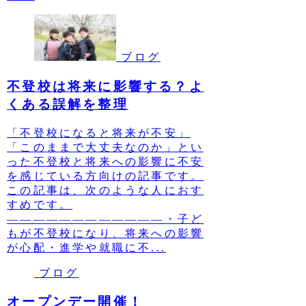
ブログ
不登校は将来に影響する？よ
くある誤解を整理
「不登校になると将来が不安」
「このままで大丈夫なのか」とい
った不登校と将来への影響に不安
を感じている方向けの記事です。
この記事は、次のような人におす
すめです。
————————————・子ど
もが不登校になり、将来への影響
が心配・進学や就職に不...
ブログ
オープンデー開催！