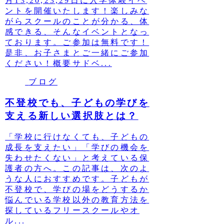
月13,20,23,29日に入学体験イベ
ントを開催いたします！楽しみな
がらスクールのことが分かる、体
感できる、そんなイベントとなっ
ております。ご参加は無料です！
是非、お子さまとご一緒にご参加
ください！概要サドベ...
ブログ
不登校でも、子どもの学びを
支える新しい選択肢とは？
「学校に行けなくても、子どもの
成長を支えたい」「学びの機会を
失わせたくない」と考えている保
護者の方へ。この記事は、次のよ
うな人におすすめです。子どもが
不登校で、学びの場をどうするか
悩んでいる学校以外の教育方法を
探しているフリースクールやオ
ル...