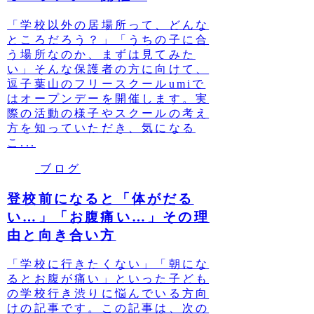
「学校以外の居場所って、どんな
ところだろう？」「うちの子に合
う場所なのか、まずは見てみた
い」そんな保護者の方に向けて、
逗子葉山のフリースクールumiで
はオープンデーを開催します。実
際の活動の様子やスクールの考え
方を知っていただき、気になる
こ...
ブログ
登校前になると「体がだる
い…」「お腹痛い…」その理
由と向き合い方
「学校に行きたくない」「朝にな
るとお腹が痛い」といった子ども
の学校行き渋りに悩んでいる方向
けの記事です。この記事は、次の