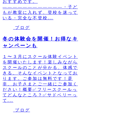
おすすめです。
————————————・子ど
もが教室に入れず、登校を迷って
いる・完全な不登校...
ブログ
冬の体験会を開催！お得なキ
ャンペーンも
１〜３月にスクール体験イベント
を開催いたします！楽しみながら
スクールのことが分かる、体感で
きる、そんなイベントとなってお
ります。ご参加は無料です！是
非、お子さまとご一緒にご参加く
ださい！概要✅フリースクールっ
てどんなところ？✅サドベリーっ
て...
ブログ