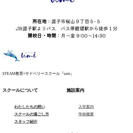
所在地
：逗子市桜山９丁目５−５
JR逗子駅よりバス バス停鐙摺駅から徒歩１分
開校日・時間
：月〜金 9:00〜14:30
STEAM教育×サドベリースクール『umi』
スクールについて
施設案内
わたしたちの想い
入学案内
スクールの過ごし方
学校概要
スタッフ紹介